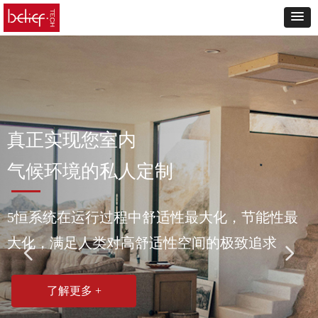
真正实现您室内
气候环境的私人定制
5恒系统在运行过程中舒适性最大化，节能性最
大化，满足人类对高舒适性空间的极致追求
넳
넲
了解更多 +