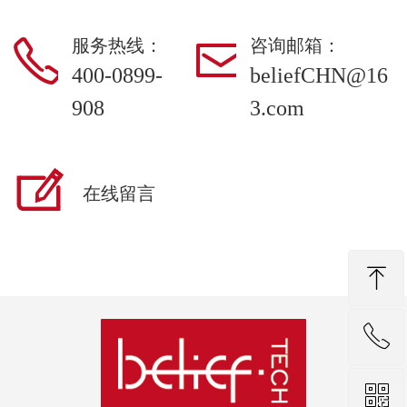
服务热线：
咨询邮箱：
ꂅ
ꂘ
400-0899-
beliefCHN@16
908
3.com
ꂐ
在线留言
ꁸ
ꂅ
回到顶部
ꀥ
88888888